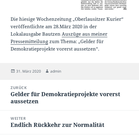
Die hiesige Wochenzeitung „Oberlausitzer Kurier“
veröffentlichte am 28.März 2020 in der
Lokalausgabe Bautzen
Auszüge aus meiner
Pressemitteilung
zum Thema: „Gelder für
Demokratieprojekte vorerst aussetzen“.
Veröffentlicht
Autor
31. März 2020
admin
am
Beitragsnavigation
ZURÜCK
Gelder für Demokratieprojekte vorerst
Vorheriger
aussetzen
Beitrag:
WEITER
Endlich Rückkehr zur Normalität
Nächster
Beitrag: