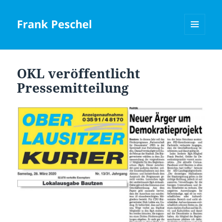
Frank Peschel
MENÜ
UND
WIDGETS
OKL veröffentlicht
Pressemitteilung