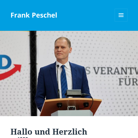
Frank Peschel
MENÜ
UND
WIDGETS
Hallo und Herzlich