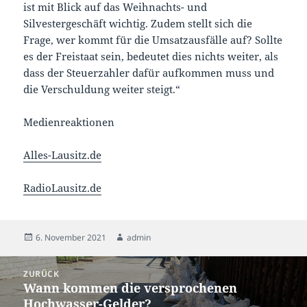
ist mit Blick auf das Weihnachts- und
Silvestergeschäft wichtig. Zudem stellt sich die
Frage, wer kommt für die Umsatzausfälle auf? Sollte
es der Freistaat sein, bedeutet dies nichts weiter, als
dass der Steuerzahler dafür aufkommen muss und
die Verschuldung weiter steigt.“
Medienreaktionen
Alles-Lausitz.de
RadioLausitz.de
Veröffentlicht
Autor
6. November 2021
admin
am
Beitragsnavigation
ZURÜCK
Wann kommen die versprochenen
Vorheriger
Hochwasser-Gelder?
Beitrag: