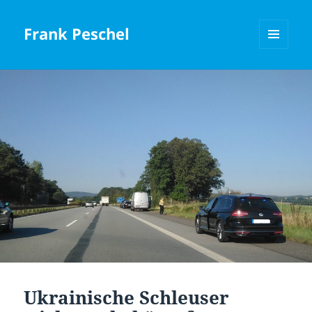
Frank Peschel
MENÜ
UND
WIDGETS
Ukrainische Schleuser