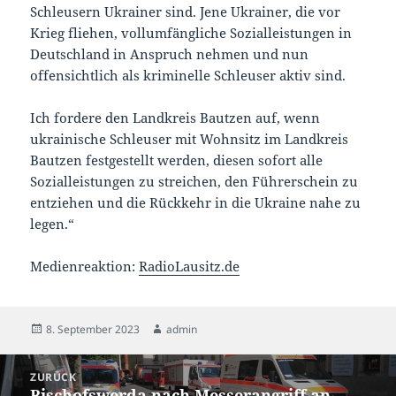
Schleusern Ukrainer sind. Jene Ukrainer, die vor
Krieg fliehen, vollumfängliche Sozialleistungen in
Deutschland in Anspruch nehmen und nun
offensichtlich als kriminelle Schleuser aktiv sind.
Ich fordere den Landkreis Bautzen auf, wenn
ukrainische Schleuser mit Wohnsitz im Landkreis
Bautzen festgestellt werden, diesen sofort alle
Sozialleistungen zu streichen, den Führerschein zu
entziehen und die Rückkehr in die Ukraine nahe zu
legen.“
Medienreaktion:
RadioLausitz.de
Veröffentlicht
Autor
8. September 2023
admin
am
Beitragsnavigation
ZURÜCK
Bischofswerda nach Messerangriff an
Vorheriger