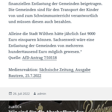
finanziellen Entlastung der Gemeinden beigetragen.
Die Gemeinden sind für den Transport der Kinder
von und zum Schwimmunterricht verantwortlich
und müssen diesen auch bezahlen.
Alleine die Stadt Wilthen hätte jährlich fast 9000
Euro einsparen können. Sachsenweit wäre eine
Entlastung der Gemeinden von mehreren
hunderttausend Euro möglich gewesen.“
Quelle:
AfD-Antrag 7/10118
Medienreaktion:
Sächsische Zeitung, Ausgabe
Bautzen, 25.7.2022
Veröffentlicht
Autor
26. Juli 2022
admin
am
Beitragsnavigation
ZURÜCK