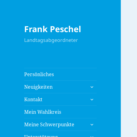
Frank Peschel
Landtagsabgeordneter
Persönliches
untermenü
Neuigkeiten
anzeigen
untermenü
Kontakt
anzeigen
Mein Wahlkreis
untermenü
Meine Schwerpunkte
anzeigen
untermenü