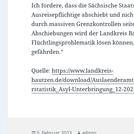
Ich fordere, dass die Sächsische Staa
Ausreisepflichtige abschiebt und nic
durch massiven Grenzkontrollen seit
Abschiebungen wird der Landkreis B
Flüchtlingsproblematik lösen können,
gefährden.“
Quelle:
https://www.landkreis-
bautzen.de/download/Auslaenderamt
rstatistik_Asyl-Unterbringung_12-202
Veröffentlicht
Autor
5. Februar 2023
admin