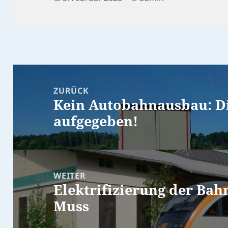
am
Beitragsnavigation
ZURÜCK
Kein Autobahnausbau: D
Vorheriger
aufgegeben!
Beitrag:
WEITER
Elektrifizierung der Bah
Nächster
Muss
Beitrag: