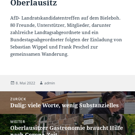
Oberlausitz
AfD- Landratskandidatentreffen auf dem Bieleboh.
80 Freunde, Unterstützer, Mitglieder, darunter
zahlreiche Landtagsabgeordnete und ein
Bundestagsabgeordneter folgten der Einladung von
Sebastian Wippel und Frank Peschel zur
gemeinsamen Wanderung.
Veröffentlicht
Autor
8. Mai 2022
admin
am
Beitragsnavigation
ZURÜCK
Dulig: viele Worte, wenig Substanzielles
Vorheriger
Beitrag:
WEITER
Oberlausitzer Gastronomie braucht Hilfe
Nächster
nach Corona-Zeit