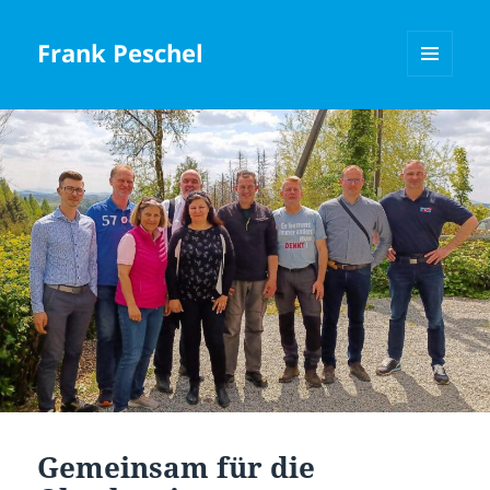
Frank Peschel
MENÜ
UND
WIDGETS
Gemeinsam für die