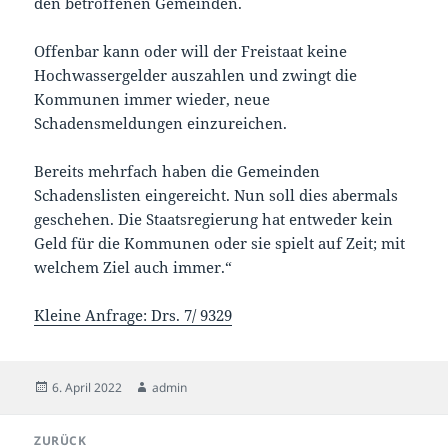
den betroffenen Gemeinden.
Offenbar kann oder will der Freistaat keine
Hochwassergelder auszahlen und zwingt die
Kommunen immer wieder, neue
Schadensmeldungen einzureichen.
Bereits mehrfach haben die Gemeinden
Schadenslisten eingereicht. Nun soll dies abermals
geschehen. Die Staatsregierung hat entweder kein
Geld für die Kommunen oder sie spielt auf Zeit; mit
welchem Ziel auch immer.“
Kleine Anfrage: Drs. 7/ 9329
Veröffentlicht
Autor
6. April 2022
admin
am
Beitragsnavigation
ZURÜCK