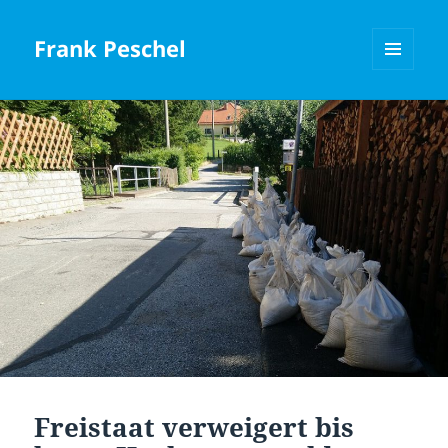
Frank Peschel
MENÜ
UND
WIDGETS
Freistaat verweigert bis