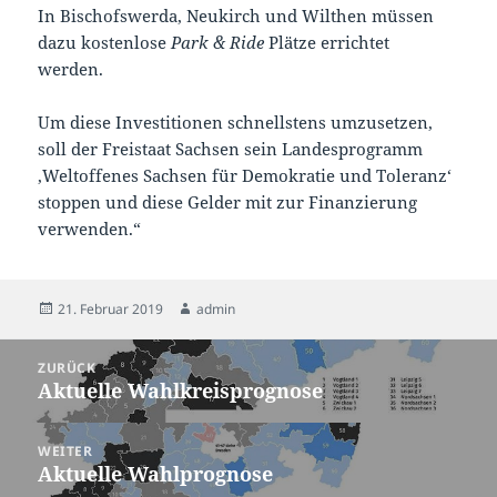
In Bischofswerda, Neukirch und Wilthen müssen
dazu kostenlose
Park
&
Ride
Plätze errichtet
werden.
Um diese Investitionen schnellstens umzusetzen,
soll der Freistaat Sachsen sein Landesprogramm
‚Weltoffenes Sachsen für Demokratie und Toleranz‘
stoppen und diese Gelder mit zur Finanzierung
verwenden.“
Veröffentlicht
Autor
21. Februar 2019
admin
am
Beitragsnavigation
ZURÜCK
Aktuelle Wahlkreisprognose
Vorheriger
Beitrag:
WEITER
Aktuelle Wahlprognose
Nächster