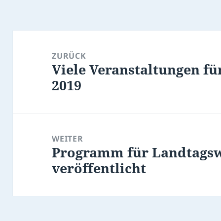
Beitragsnavigation
ZURÜCK
Viele Veranstaltungen 
Vorheriger
2019
Beitrag:
WEITER
Programm für Landtagsw
Nächster
veröffentlicht
Beitrag: