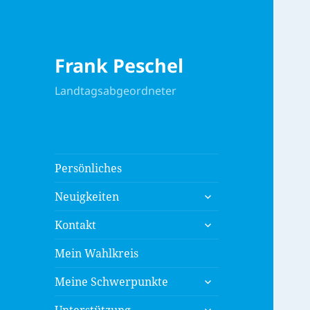
Frank Peschel
Landtagsabgeordneter
Persönliches
untermenü
Neuigkeiten
anzeigen
untermenü
Kontakt
anzeigen
Mein Wahlkreis
untermenü
Meine Schwerpunkte
anzeigen
untermenü